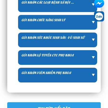
GÓI KHÁM CÁC LOẠI BỆNH XÃ HỘI ...
GÓI KHÁM CHỨC NĂNG SINH LÝ
GÓI KHÁM SỨC KHỎE SINH SẢN -VÔ SINH NỮ
GÓI KHÁM LỘ TUYẾN CTC PHỤ KHOA
GÓI KHÁM VIÊM NHIỄM PHỤ KHOA