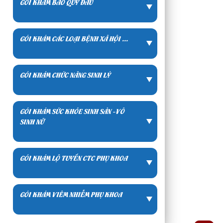
GÓI KHÁM BAO QUY ĐẦU
GÓI KHÁM CÁC LOẠI BỆNH XÃ HỘI ...
GÓI KHÁM CHỨC NĂNG SINH LÝ
GÓI KHÁM SỨC KHỎE SINH SẢN -VÔ
SINH NỮ
GÓI KHÁM LỘ TUYẾN CTC PHỤ KHOA
GÓI KHÁM VIÊM NHIỄM PHỤ KHOA