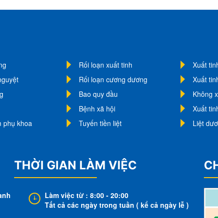
ng
Rối loạn xuất tinh
Xuất ti
nguyệt
Rối loạn cương dương
Xuất ti
g
Bao quy đầu
Không x
Bệnh xã hội
Xuất ti
m phụ khoa
Tuyến tiền liệt
Liệt dư
THỜI GIAN LÀM VIỆC
C
anh
Làm việc từ : 8:00 - 20:00
Tất cả các ngày trong tuần ( kể cả ngày lễ )