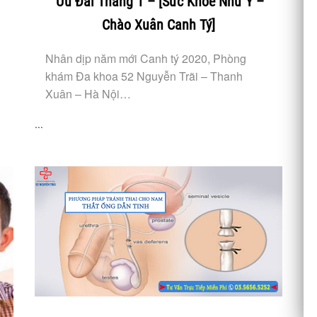
Ưu Đãi Tháng 1 – [Sức Khỏe Như Ý –
Chào Xuân Canh Tý]
Nhân dịp năm mới Canh tý 2020, Phòng
khám Đa khoa 52 Nguyễn Trãi – Thanh
Xuân – Hà Nội…
...