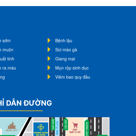
nh sớm
Bệnh lậu
nh muộn
Sùi mào gà
uất tinh
Giang mai
nh ra máu
Mụn rộp sinh dục
ơng
Viêm bao quy đầu
HỈ DẪN ĐƯỜNG