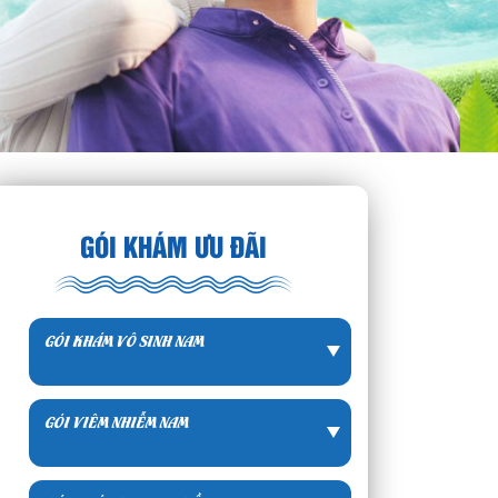
GÓI KHÁM ƯU ĐÃI
GÓI KHÁM VÔ SINH NAM
GÓI VIÊM NHIỄM NAM