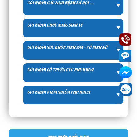
GÓI KHÁM CÁC LOẠI BỆNH XÃ HỘI ...
GÓI KHÁM CHỨC NĂNG SINH LÝ
GÓI KHÁM SỨC KHỎE SINH SẢN -VÔ SINH NỮ
GÓI KHÁM LỘ TUYẾN CTC PHỤ KHOA
GÓI KHÁM VIÊM NHIỄM PHỤ KHOA