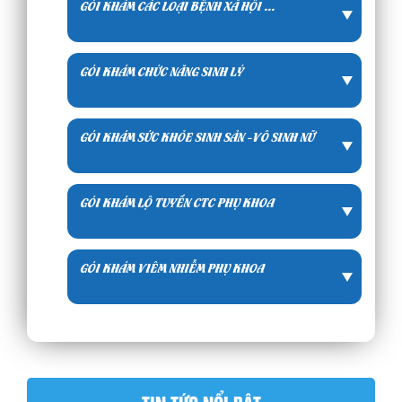
GÓI KHÁM CÁC LOẠI BỆNH XÃ HỘI ...
GÓI KHÁM CHỨC NĂNG SINH LÝ
GÓI KHÁM SỨC KHỎE SINH SẢN -VÔ SINH NỮ
GÓI KHÁM LỘ TUYẾN CTC PHỤ KHOA
GÓI KHÁM VIÊM NHIỄM PHỤ KHOA