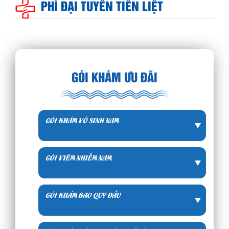
PHÌ ĐẠI TUYẾN TIỀN LIỆT
GÓI KHÁM ƯU ĐÃI
GÓI KHÁM VÔ SINH NAM
GÓI VIÊM NHIỄM NAM
GÓI KHÁM BAO QUY ĐẦU