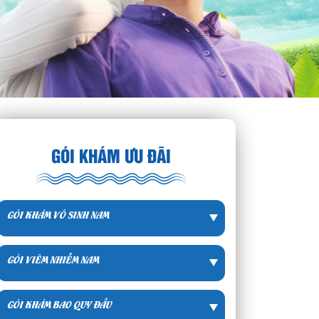
GÓI KHÁM ƯU ĐÃI
GÓI KHÁM VÔ SINH NAM
GÓI VIÊM NHIỄM NAM
GÓI KHÁM BAO QUY ĐẦU