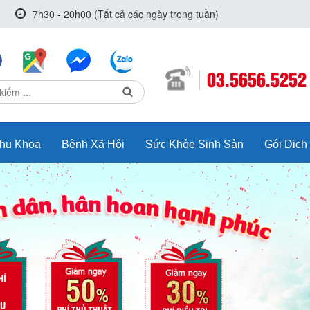
7h30 - 20h00 (Tất cả các ngày trong tuần)
03.5656.5252
hụ Khoa
Bệnh Xã Hội
Sức Khỏe Sinh Sản
Gói Dịch