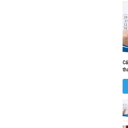
Cá
th