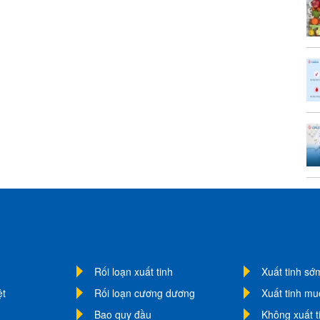
Rối loạn xuất tinh
Xuất tinh sớ
ệt
Rối loạn cương dương
Xuất tinh m
Bao quy đầu
Không xuất t