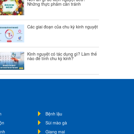
Những thực phẩm cần tránh
Các giai đoạn của chu kỳ kinh nguyệt
Kinh nguyệt có tác dụng gì? Làm thế
nào để tính chu kỳ kinh?
m
Bệnh lậu
uộn
Sùi mào gà
inh
Giang mai