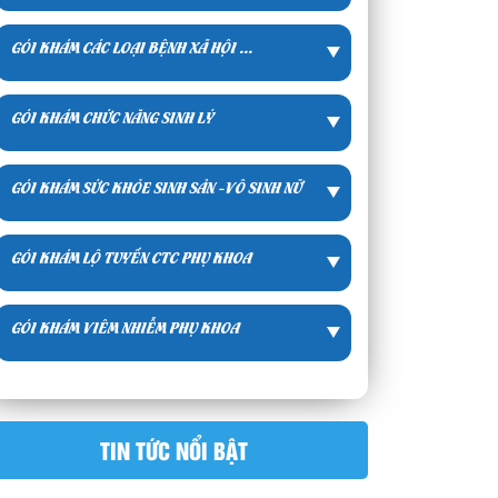
GÓI KHÁM CÁC LOẠI BỆNH XÃ HỘI ...
GÓI KHÁM CHỨC NĂNG SINH LÝ
GÓI KHÁM SỨC KHỎE SINH SẢN -VÔ SINH NỮ
GÓI KHÁM LỘ TUYẾN CTC PHỤ KHOA
GÓI KHÁM VIÊM NHIỄM PHỤ KHOA
TIN TỨC NỔI BẬT