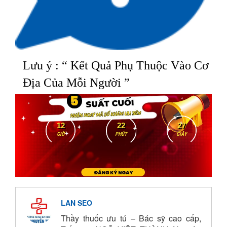
Lưu ý : “ Kết Quả Phụ Thuộc Vào Cơ
Địa Của Mỗi Người ”
12
22
26
GIỜ
PHÚT
GIÂY
LAN SEO
Thầy thuốc ưu tú – Bác sỹ cao cấp,