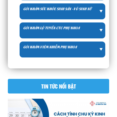
GÓI KHÁM SỨC KHỎE SINH SẢN -VÔ SINH NỮ
GÓI KHÁM LỘ TUYẾN CTC PHỤ KHOA
GÓI KHÁM VIÊM NHIỄM PHỤ KHOA
TIN TỨC NỔI BẬT