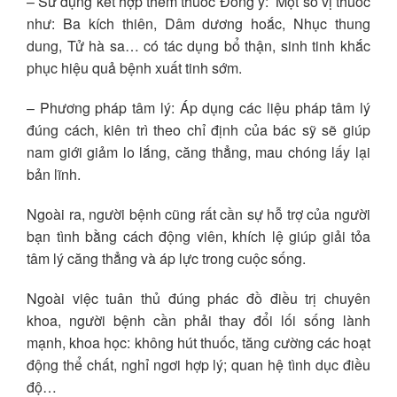
– Sử dụng kết hợp thêm thuốc Đông y: Một số vị thuốc
như: Ba kích thiên, Dâm dương hoắc, Nhục thung
dung, Tử hà sa… có tác dụng bổ thận, sinh tinh khắc
phục hiệu quả bệnh xuất tinh sớm.
– Phương pháp tâm lý: Áp dụng các liệu pháp tâm lý
đúng cách, kiên trì theo chỉ định của bác sỹ sẽ giúp
nam giới giảm lo lắng, căng thẳng, mau chóng lấy lại
bản lĩnh.
Ngoài ra, người bệnh cũng rất cần sự hỗ trợ của người
bạn tình bằng cách động viên, khích lệ giúp giải tỏa
tâm lý căng thẳng và áp lực trong cuộc sống.
Ngoài việc tuân thủ đúng phác đồ điều trị chuyên
khoa, người bệnh cần phải thay đổi lối sống lành
mạnh, khoa học: không hút thuốc, tăng cường các hoạt
động thể chất, nghỉ ngơi hợp lý; quan hệ tình dục điều
độ…