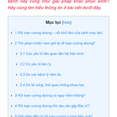
bệnh này cũng như giải pháp khắc phục sớm?
Hãy cùng tìm hiểu thông tin ở bài viết dưới đây.
Mục lục
[
hide
]
1
Rối loạn cương dương – nỗi khổ tâm của cánh mày râu!
2
Thủ phạm khiến nam giới bị rối loạn cương dương?
2.1
Các yếu tố liên quan đến hệ thần kinh:
2.2
Do yếu tố tâm lý
2.3
Do các bệnh lý tiềm ẩn
2.4
Do lối sống, thói quen không khoa học
3
Rối loạn cương dương có nguy hiểm không?
4
Rối loạn cương dương khi nào cần gặp Bác sĩ?
5
Giải pháp điều trị rối loạn cương cương hiệu quả?