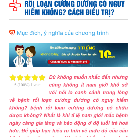
RỐI LOẠN CƯƠNG DƯƠNG CÓ NGUY
HIỂM KHÔNG? CÁCH ĐIỀU TRỊ?
Mục đích, ý nghĩa của chương trình
Dù không muốn nhắc đến nhưng
cũng không ít nam giới khổ sở
5
(100%)
1
vote
với nỗi lo canh cánh trong lòng
về bệnh rối loạn cương dương có nguy hiểm
không? bệnh rối loạn cương dương có chữa
được không? Nhất là khi tỉ lệ nam giới mắc bệnh
ngày càng gia tăng và báo động ở độ tuổi trẻ hoá
hơn. Để giúp bạn hiểu rõ hơn về mức độ của căn