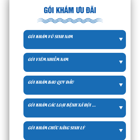
GÓI KHÁM ƯU ĐÃI
GÓI KHÁM VÔ SINH NAM
GÓI VIÊM NHIỄM NAM
GÓI KHÁM BAO QUY ĐẦU
GÓI KHÁM CÁC LOẠI BỆNH XÃ HỘI ...
GÓI KHÁM CHỨC NĂNG SINH LÝ